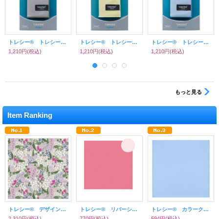
トレシー® トレシーPREMIUM K1928-PREMIUM G101 グレー
トレシー® トレシーPREMIUM K1928-PREMIUM G104 イエロー
トレシー® トレシーPREMIUM K1928-PREMIUM G102 ブルー
1,210円
(税込)
1,210円
(税込)
1,210円
(税込)
もっと見る
Item Ranking
トレシー® デザインクロス( WOOシリーズプリント柄 ) 24×24cm 新柄セット （グレージュフラワー、チェック、カラフル猫 各1枚）
トレシー® リバーシブルクロス PM60 C/C チェリーピンク × コーラルピンク 24×24cm
トレシー® カラークロス( 無地 ) 24×24cm G20 スカイブルー
2,310円
(税込)
770円
(税込)
594円
(税込)