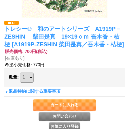
トレシー® 和のアートシリーズ A1919P－
ZESHIN 柴田是真 19×19ｃｍ 吾木香・桔
梗
[A1919P-ZESHIN 柴田是真／吾木香・桔梗]
販売価格
:
700円
(税込)
[在庫あり]
希望小売価格
:
770円
数量
:
返品特約に関する重要事項