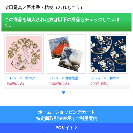
柴田是真／吾木香・桔梗（われもこう）
この商品を購入された方は以下の商品もチェックしていま
す。
トレシー® 和のアートシリーズ A1919P－ZESHIN 柴田是真 19×19ｃｍ 桜（さくら）
トレシー® 葛飾北斎 30×19cm 富嶽三十六景 神奈川沖浪裏、凱風快晴(赤富士) 各1枚セット
トレシー® 和のアートシリーズ A1919P－ZESHIN 柴田是真 19×19ｃｍ 白梅II（黒地）
700円
(税込)
2,000円
(税込)
700円
(税込)
ホーム
|
ショッピングカート
特定商取引法表示
|
ご利用案内
PCサイト