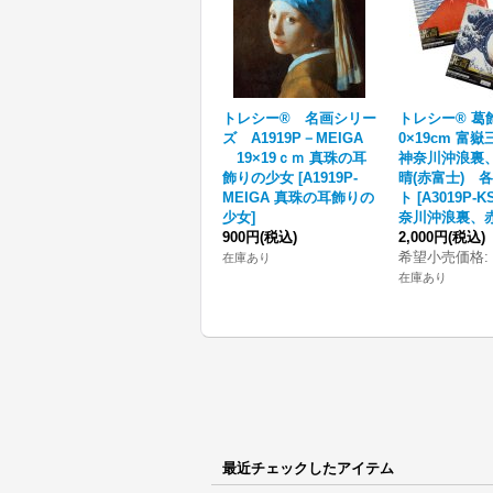
トレシー® 名画シリー
トレシー® 葛
ズ A1919P－MEIGA
0×19cm 富
19×19ｃｍ 真珠の耳
神奈川沖浪裏
飾りの少女
[
A1919P-
晴(赤富士) 
MEIGA 真珠の耳飾りの
ト
[
A3019P-
少女
]
奈川沖浪裏、
900円
(税込)
2,000円
(税込)
希望小売価格
:
在庫あり
在庫あり
最近チェックしたアイテム