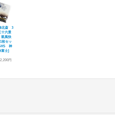
飾北斎 3
嶽三十六景
、凱風快
各1枚セッ
KSHS 神
赤富士
]
2,200円