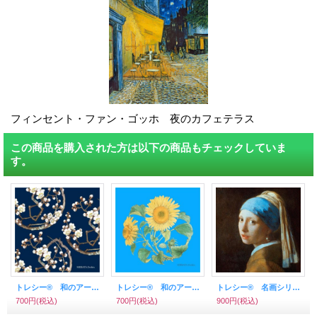
フィンセント・ファン・ゴッホ 夜のカフェテラス
この商品を購入された方は以下の商品もチェックしていま
す。
トレシー® 和のアートシリーズ A1919P－ZESHIN 柴田是真 19×19ｃｍ 白梅II（黒地）
トレシー® 和のアートシリーズ A1919P－ZESHIN 柴田是真 19×19ｃｍ ひまわり
トレシー® 名画シリーズ A1919P－MEIGA 19×19ｃｍ 真珠の耳飾りの少女
700円
(税込)
700円
(税込)
900円
(税込)