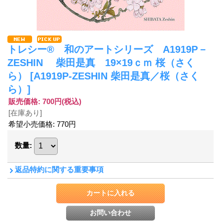
トレシー® 和のアートシリーズ A1919P－
ZESHIN 柴田是真 19×19ｃｍ 桜（さく
ら）
[A1919P-ZESHIN 柴田是真／桜（さく
ら）]
販売価格
:
700円
(税込)
[在庫あり]
希望小売価格
:
770円
数量
:
返品特約に関する重要事項