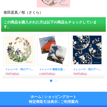
柴田是真／桜（さくら）
この商品を購入された方は以下の商品もチェックしていま
す。
トレシー® 和のアートシリーズ A1919P－ZESHIN 柴田是真 19×19ｃｍ 吾木香・桔梗
トレシー® 葛飾北斎 30×19cm 富嶽三十六景 神奈川沖浪裏、凱風快晴(赤富士) 各1枚セット
トレシー® 和のアートシリーズ A1919P－ZESHIN 柴田是真 19×19ｃｍ 白梅II（黒地）
700円
(税込)
2,000円
(税込)
700円
(税込)
ホーム
|
ショッピングカート
特定商取引法表示
|
ご利用案内