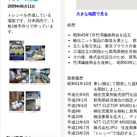
2009
06
11
年
月
日
大きな地図で見る
トレシーを作成している
場面です。日本国内で、1
経歴
枚1枚手作りで作っていま
す。
昭和43年7月竹澤繊維商会を設立
輸出ニット製品の製造を業とし、群馬
主たる取引先は、東京ブラウス片倉
工場設立の関係から群馬県桐生市相生町
その後、株式会社設立のため、群馬県
竹澤繊維商会を改称し、昭和63年
業務履歴
昭和61年10月
東レ(株)にて開発した
を開始しました。
平成元年9月
桐生営業所販売部門を設
平成2年1月
群馬県経済連合の指定
平成2年6月
NTT CLETOP M
平成9年
桐生営業所を移転し群
平成10年
物流事業を拡大し、ディ
平成11年4月
NTT CLETOP MS
平成13年7月
株式会社JPU、住友商
平成15年3月
"トレシー”で洗顔する