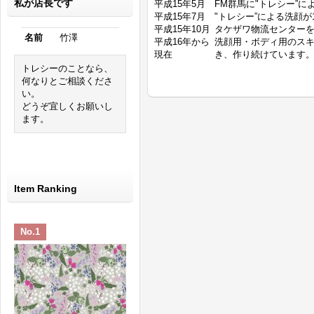
私が店長です
平成15年5月
FM群馬に"トレシー”
平成15年7月
"トレシー”による洗顔
平成15年10月
タケザワ物流センター
名前
竹澤
平成16年から
洗顔用・ボディ用のスキ
現在
き、作り続けています
トレシーのことなら、
何なりとご相談くださ
い。
どうぞ宜しくお願いし
ます。
Item Ranking
No.1