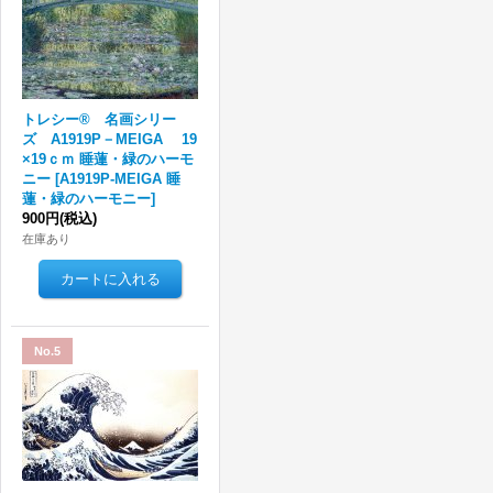
トレシー® 名画シリー
ズ A1919P－MEIGA 19
×19ｃｍ 睡蓮・緑のハーモ
ニー
[
A1919P-MEIGA 睡
蓮・緑のハーモニー
]
900円
(税込)
在庫あり
No.5