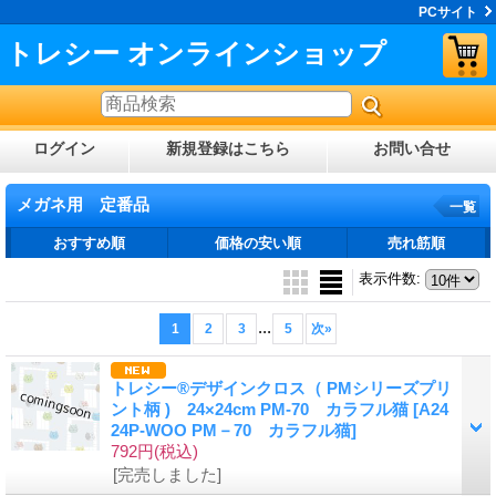
PCサイト
トレシー オンラインショップ
ログイン
新規登録はこちら
お問い合せ
メガネ用 定番品
一覧
おすすめ順
価格の安い順
売れ筋順
表示件数
:
...
1
2
3
5
次
»
トレシー®デザインクロス（ PMシリーズプリ
ント柄 ) 24×24cm PM-70 カラフル猫
[A24
24P-WOO PM－70 カラフル猫]
792円
(税込)
[完売しました]