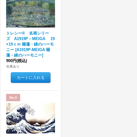
トレシー® 名画シリー
ズ A1919P－MEIGA 19
×19ｃｍ 睡蓮・緑のハーモ
ニー
[
A1919P-MEIGA 睡
蓮・緑のハーモニー
]
900円
(税込)
在庫あり
No.5