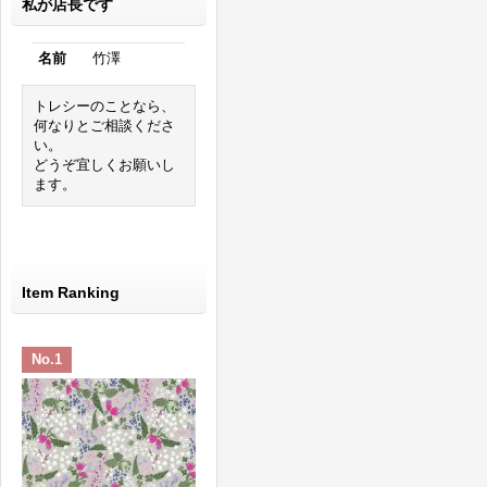
私が店長です
名前
竹澤
トレシーのことなら、
何なりとご相談くださ
い。
どうぞ宜しくお願いし
ます。
Item Ranking
No.1