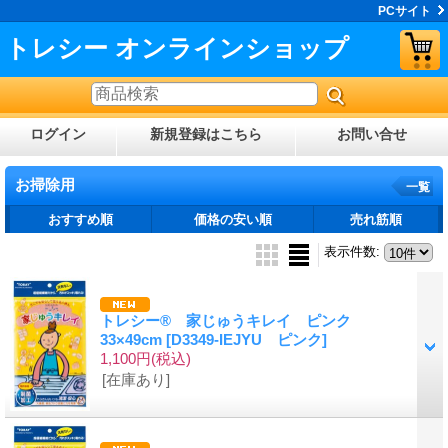
PCサイト
トレシー オンラインショップ
ログイン
新規登録はこちら
お問い合せ
お掃除用
一覧
おすすめ順
価格の安い順
売れ筋順
表示件数
:
トレシー® 家じゅうキレイ ピンク
33×49cm
[D3349-IEJYU ピンク]
1,100円
(税込)
[在庫あり]