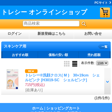
PCサイト
トレシー オンラインショップ
ログイン
新規登録はこちら
お問い合せ
スキンケア用
一覧
おすすめ順
価格の安い順
売れ筋順
表示件数
:
トレシー®洗顔クロス( M ) 30×19cm シェ
ルピンク
[H3019-SC シェルピンク]
715円
(税込)
[在庫あり]
(1件/1件)
ホーム
|
ショッピングカート